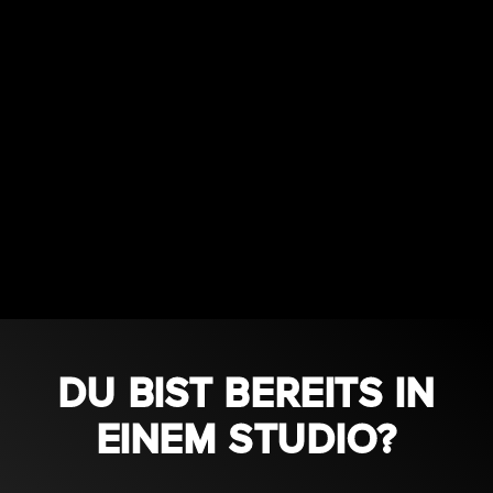
Trage alle deine Daten online ein, um
deine “14 Tage testen” zu starten.
Du erhältst in einer separaten E-Mail alle
Informationen für deinen Start. Ab jetzt
kannst du sofort starten zu trainieren.
DU BIST BEREITS IN
EINEM STUDIO?